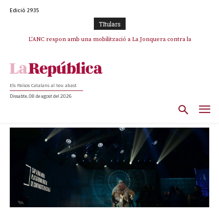
Edició 2935
TItulars
L’ANC respon amb una mobilització a La Jonquera contra la
catalanofòbia i els abusos de la Policia Nacional
Els Països Catalans al teu abast
Dissabte, 08 de agost del 2026