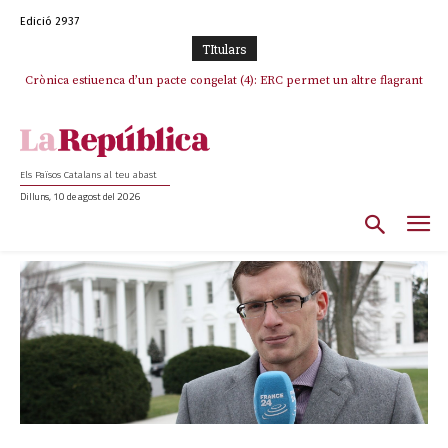
Edició 2937
TItulars
Crònica estiuenca d’un pacte congelat (4): ERC permet un altre flagrant
incompliment de l’acord, les seleccions catalanes un cop més
sacrificades
Els Països Catalans al teu abast
Dilluns, 10 de agost del 2026