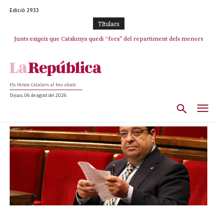
Edició 2933
TItulars
Junts exigeix que Catalunya quedi “fora” del repartiment dels menors
migrants de Ceuta
Els Països Catalans al teu abast
Dijous, 06 de agost del 2026