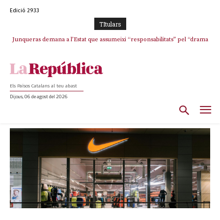
Edició 2933
TItulars
Junqueras demana a l’Estat que assumeixi “responsabilitats” pel “drama
humà” a Ceuta i avança que Catalunya haurà de continuar acollint
menors
Els Països Catalans al teu abast
Dijous, 06 de agost del 2026