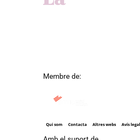
Membre de:
Qui som
Contacta
Altres webs
Avís lega
Amb el suport de