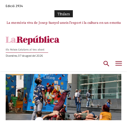
Edició 2934
TItulars
La memòria viva de Josep Sunyol uneix l’esport i la cultura en un emotiu
homenatge a Guadarrama pel seu 90è aniversari
Els Països Catalans al teu abast
Divendres, 07 de agost del 2026