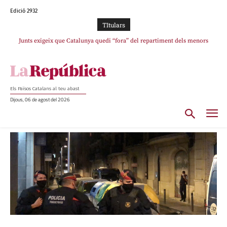
Edició 2932
TItulars
Junts exigeix que Catalunya quedi “fora” del repartiment dels menors
migrants de Ceuta
Els Països Catalans al teu abast
Dijous, 06 de agost del 2026