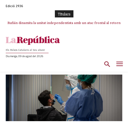
Edició 2936
TItulars
Rufián dinamita la unitat independentista amb un atac frontal al retorn
de Puigdemont
Els Països Catalans al teu abast
Diumenge, 09 de agost del 2026