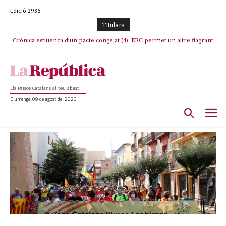
Edició 2936
TItulars
Crònica estiuenca d’un pacte congelat (4): ERC permet un altre flagrant
incompliment de l’acord, les seleccions catalanes un cop més
sacrificades
Els Països Catalans al teu abast
Diumenge, 09 de agost del 2026