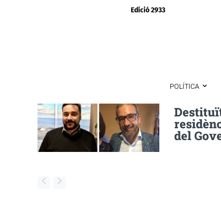
Edició 2933
POLÍTICA
Destituï
residènc
del Gov