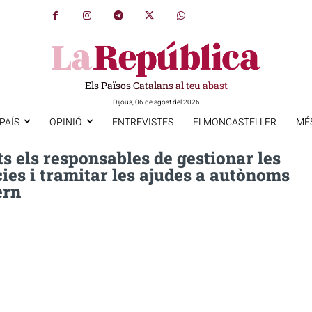
Els Països Catalans al teu abast
Dijous, 06 de agost del 2026
PAÍS
OPINIÓ
ENTREVISTES
ELMONCASTELLER
MÉ
ts els responsables de gestionar les
ies i tramitar les ajudes a autònoms
ern