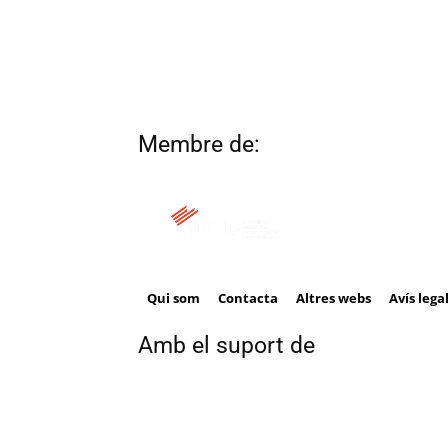
Membre de:
Qui som
Contacta
Altres webs
Avís lega
Amb el suport de