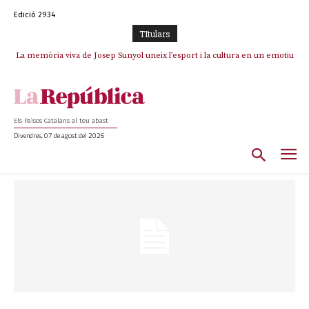
Edició 2934
TItulars
La memòria viva de Josep Sunyol uneix l’esport i la cultura en un emotiu
homenatge a Guadarrama pel seu 90è aniversari
Els Països Catalans al teu abast
Divendres, 07 de agost del 2026