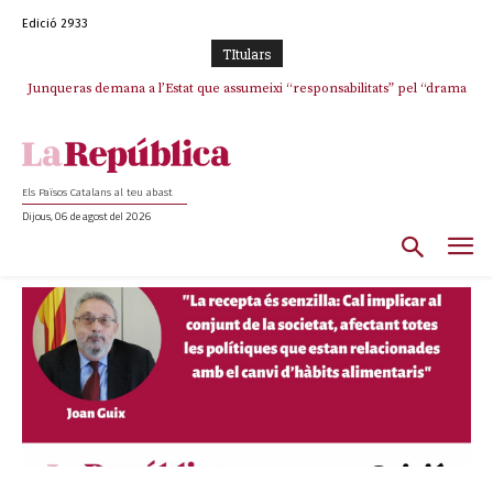
Edició 2933
TItulars
Junqueras demana a l’Estat que assumeixi “responsabilitats” pel “drama
humà” a Ceuta i avança que Catalunya haurà de continuar acollint
menors
Els Països Catalans al teu abast
Dijous, 06 de agost del 2026