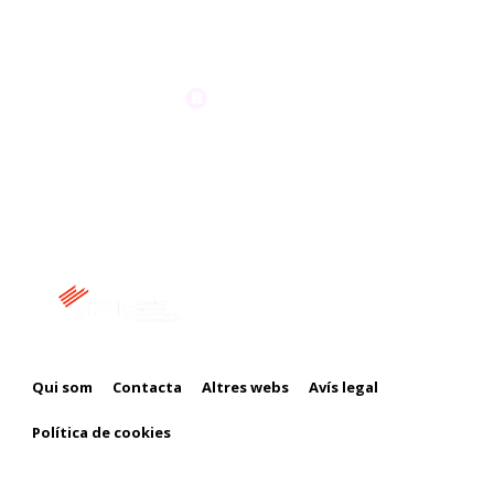
Membre de:
Qui som
Contacta
Altres webs
Avís legal
Política de cookies
Amb el suport de