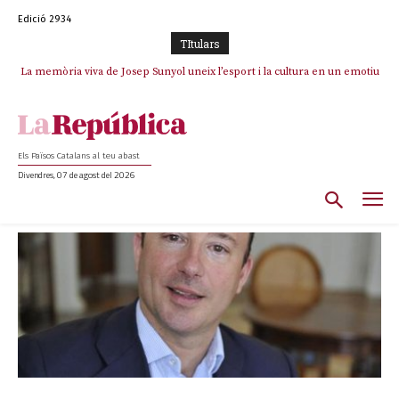
Edició 2934
TItulars
La memòria viva de Josep Sunyol uneix l’esport i la cultura en un emotiu
homenatge a Guadarrama pel seu 90è aniversari
Els Països Catalans al teu abast
Divendres, 07 de agost del 2026