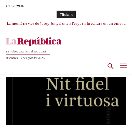
Edició 2934
TItulars
La memòria viva de Josep Sunyol uneix l’esport i la cultura en un emotiu
homenatge a Guadarrama pel seu 90è aniversari
Els Països Catalans al teu abast
Divendres, 07 de agost del 2026