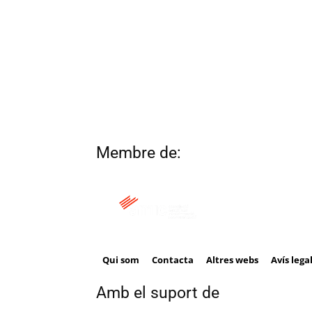
Membre de:
Qui som
Contacta
Altres webs
Avís lega
Amb el suport de