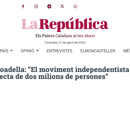
Els Països Catalans al teu abast
Divendres, 07 de agost del 2026
PAÍS
OPINIÓ
ENTREVISTES
ELMONCASTELLER
MÉ
Boadella: “El moviment independentista
ecta de dos milions de persones”