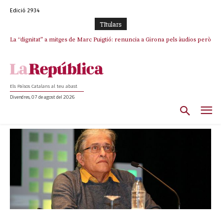
Edició 2934
TItulars
La “dignitat” a mitges de Marc Puigtió: renuncia a Girona pels àudios però
s’aferra als càrrecs remunerats de Sant Julià i el Consell Comarcal
Els Països Catalans al teu abast
Divendres, 07 de agost del 2026