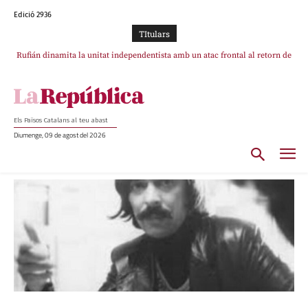
Edició 2936
TItulars
Rufián dinamita la unitat independentista amb un atac frontal al retorn de
Puigdemont
Els Països Catalans al teu abast
Diumenge, 09 de agost del 2026