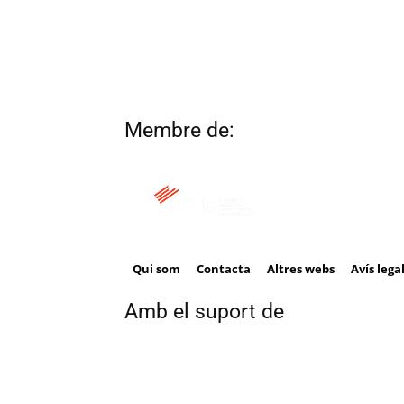
Membre de:
Qui som
Contacta
Altres webs
Avís lega
Amb el suport de