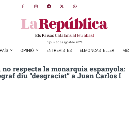
Els Països Catalans al teu abast
Dijous, 06 de agost del 2026
PAÍS
OPINIÓ
ENTREVISTES
ELMONCASTELLER
MÉ
a no respecta la monarquia espanyola:
graf diu “desgraciat” a Juan Carlos I