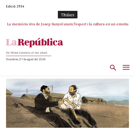
Edició 2934
TItulars
La memòria viva de Josep Sunyol uneix l’esport i la cultura en un emotiu
homenatge a Guadarrama pel seu 90è aniversari
Els Països Catalans al teu abast
Divendres, 07 de agost del 2026