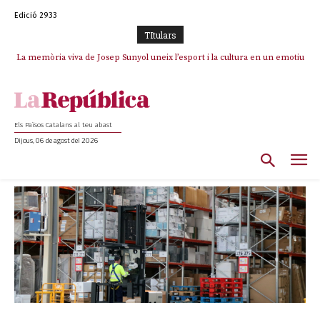
Edició 2933
TItulars
La memòria viva de Josep Sunyol uneix l’esport i la cultura en un emotiu
homenatge a Guadarrama pel seu 90è aniversari
Els Països Catalans al teu abast
Dijous, 06 de agost del 2026