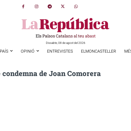
Els Països Catalans al teu abast
Dissabte, 08 de agost del 2026
PAÍS
OPINIÓ
ENTREVISTES
ELMONCASTELLER
MÉ
e condemna de Joan Comorera