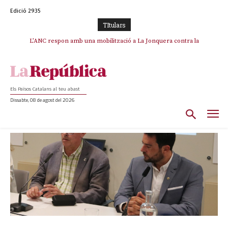
Edició 2935
TItulars
L’ANC respon amb una mobilització a La Jonquera contra la
catalanofòbia i els abusos de la Policia Nacional
Els Països Catalans al teu abast
Dissabte, 08 de agost del 2026