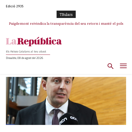
Edició 2935
TItulars
Puigdemont reivindica la transparència del seu retorn i manté el pols
ferm per la plena llibertat dels encausats
Els Països Catalans al teu abast
Dissabte, 08 de agost del 2026