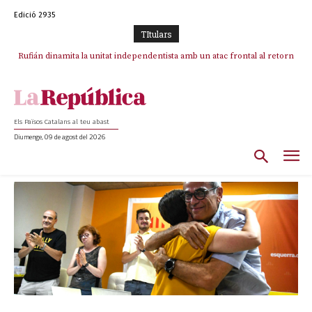
Edició 2935
TItulars
Rufián dinamita la unitat independentista amb un atac frontal al retorn
de Puigdemont
Els Països Catalans al teu abast
Diumenge, 09 de agost del 2026