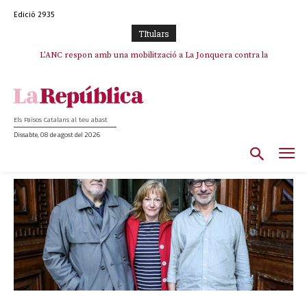
Edició 2935
TItulars
L’ANC respon amb una mobilització a La Jonquera contra la
catalanofòbia i els abusos de la Policia Nacional
Els Països Catalans al teu abast
Dissabte, 08 de agost del 2026