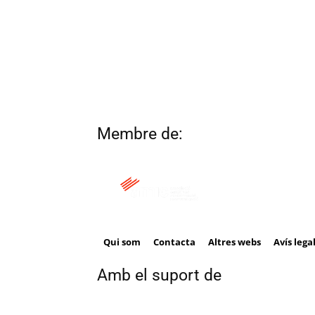
Membre de:
Qui som
Contacta
Altres webs
Avís lega
Amb el suport de