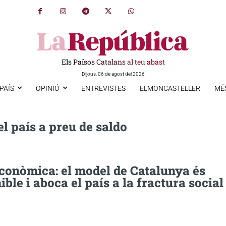
Els Països Catalans al teu abast
Dijous, 06 de agost del 2026
PAÍS
OPINIÓ
ENTREVISTES
ELMONCASTELLER
MÉ
l país a preu de saldo
econòmica: el model de Catalunya és
ible i aboca el país a la fractura social