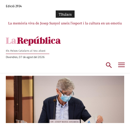
Edició 2934
TItulars
La memòria viva de Josep Sunyol uneix l’esport i la cultura en un emotiu
homenatge a Guadarrama pel seu 90è aniversari
Els Països Catalans al teu abast
Divendres, 07 de agost del 2026