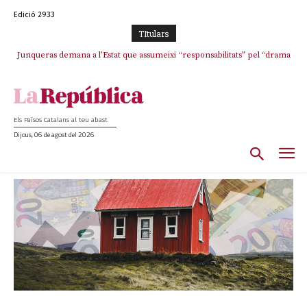
Edició 2933
TItulars
Junqueras demana a l’Estat que assumeixi “responsabilitats” pel “drama
humà” a Ceuta i avança que Catalunya haurà de continuar acollint
menors
Els Països Catalans al teu abast
Dijous, 06 de agost del 2026