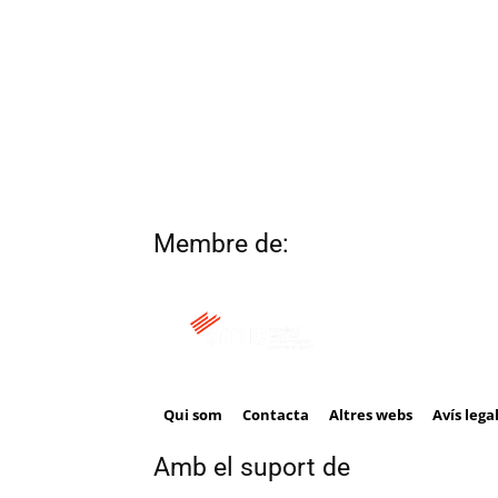
Membre de:
Qui som
Contacta
Altres webs
Avís lega
Amb el suport de