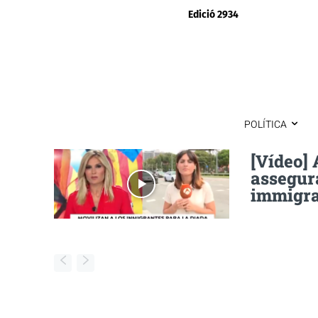
Edició 2934
POLÍTICA
[Vídeo] 
assegur
immigra