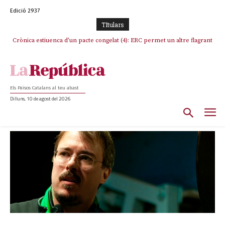
Edició 2937
TItulars
Crònica estiuenca d’un pacte congelat (4): ERC permet un altre flagrant
incompliment de l’acord, les seleccions catalanes un cop més
sacrificades
Els Països Catalans al teu abast
Dilluns, 10 de agost del 2026