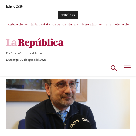
Edició 2936
TItulars
Rufián dinamita la unitat independentista amb un atac frontal al retorn de
Puigdemont
Els Països Catalans al teu abast
Diumenge, 09 de agost del 2026