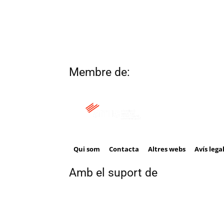
Membre de:
Qui som
Contacta
Altres webs
Avís lega
Amb el suport de