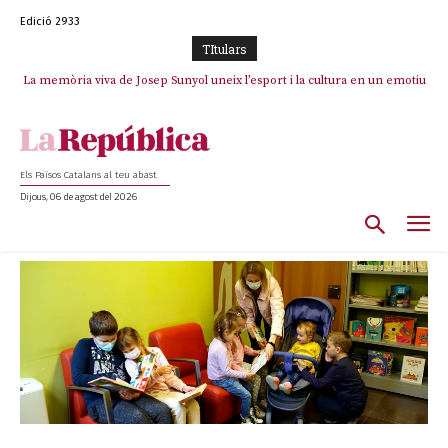
Edició 2933
TItulars
La memòria viva de Josep Sunyol uneix l’esport i la cultura en un emotiu
homenatge a Guadarrama pel seu 90è aniversari
Els Països Catalans al teu abast
Dijous, 06 de agost del 2026