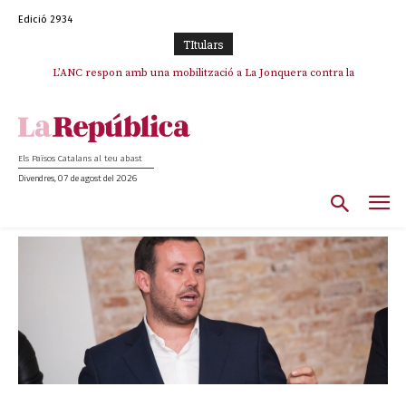
Edició 2934
TItulars
L’ANC respon amb una mobilització a La Jonquera contra la
catalanofòbia i els abusos de la Policia Nacional
Els Països Catalans al teu abast
Divendres, 07 de agost del 2026