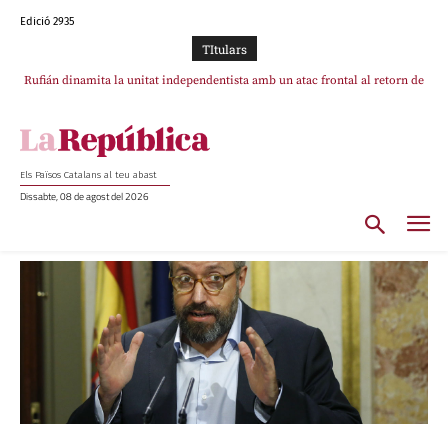
Edició 2935
TItulars
Rufián dinamita la unitat independentista amb un atac frontal al retorn de
Puigdemont reivindica la transparència del seu retorn i manté el pols ferm
per la plena llibertat dels encausats
Puigdemont
Els Països Catalans al teu abast
Dissabte, 08 de agost del 2026