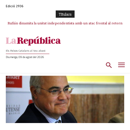
Edició 2936
TItulars
Rufián dinamita la unitat independentista amb un atac frontal al retorn
de Puigdemont
Els Països Catalans al teu abast
Diumenge, 09 de agost del 2026