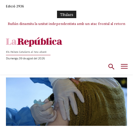
Edició 2936
TItulars
Rufián dinamita la unitat independentista amb un atac frontal al retorn
Puigdemont reivindica la transparència del seu retorn i manté el pols
ferm per la plena llibertat dels encausats
de Puigdemont
Els Països Catalans al teu abast
Diumenge, 09 de agost del 2026