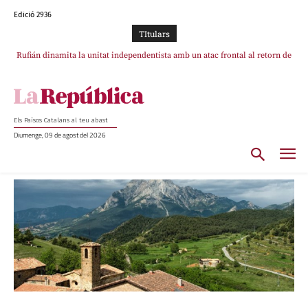
Edició 2936
TItulars
Rufián dinamita la unitat independentista amb un atac frontal al retorn de
Puigdemont
Els Països Catalans al teu abast
Diumenge, 09 de agost del 2026