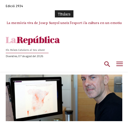
Edició 2934
TItulars
La memòria viva de Josep Sunyol uneix l’esport i la cultura en un emotiu
homenatge a Guadarrama pel seu 90è aniversari
Els Països Catalans al teu abast
Divendres, 07 de agost del 2026