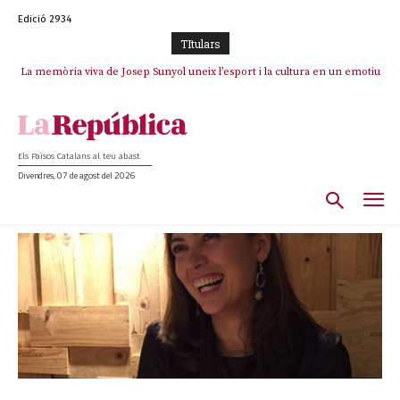
Edició 2934
TItulars
La memòria viva de Josep Sunyol uneix l’esport i la cultura en un emotiu
homenatge a Guadarrama pel seu 90è aniversari
Els Països Catalans al teu abast
Divendres, 07 de agost del 2026