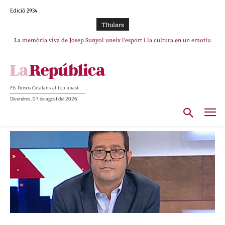
Edició 2934
TItulars
La memòria viva de Josep Sunyol uneix l’esport i la cultura en un emotiu
homenatge a Guadarrama pel seu 90è aniversari
Els Països Catalans al teu abast
Divendres, 07 de agost del 2026