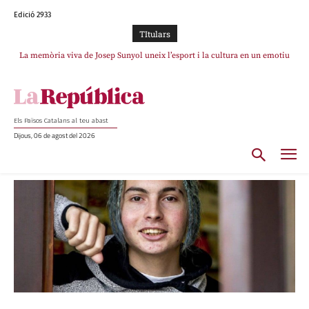
Edició 2933
TItulars
La memòria viva de Josep Sunyol uneix l’esport i la cultura en un emotiu
homenatge a Guadarrama pel seu 90è aniversari
Els Països Catalans al teu abast
Dijous, 06 de agost del 2026