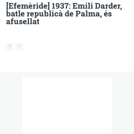
[Efemèride] 1937: Emili Darder,
batle republicà de Palma, és
afusellat