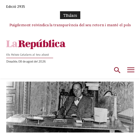
Edició 2935
TItulars
Puigdemont reivindica la transparència del seu retorn i manté el pols
ferm per la plena llibertat dels encausats
Els Països Catalans al teu abast
Dissabte, 08 de agost del 2026