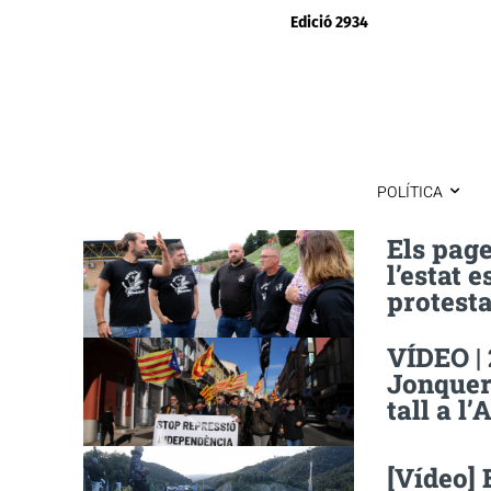
Edició 2934
POLÍTICA
Els page
l’estat 
protesta
VÍDEO | 
Jonquer
tall a l’
[Vídeo] 