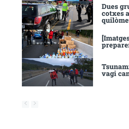
Dues gr
cotxes a
quilòmet
[Imatges
preparen
Tsunami
vagi ca