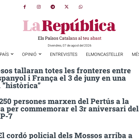
Els Països Catalans al teu abast
Divendres, 07 de agost del 2026
PAÍS
OPINIÓ
ENTREVISTES
ELMONCASTELLER
MÉ
sos tallaran totes les fronteres entre
espanyol i França el 3 de juny en una
 “històrica”
250 persones marxen del Pertús a la
a per commemorar el 3r aniversari del
AP-7
El cordó policial dels Mossos arriba a