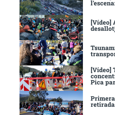
l’escena
[Vídeo] 
desallot
Tsunami
transpor
[Vídeo] 
concentr
Pica par
Primera 
retirada