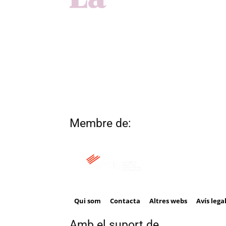
Membre de:
Qui som
Contacta
Altres webs
Avís lega
Amb el suport de