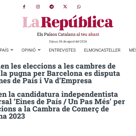
Els Països Catalans al teu abast
Dijous, 06 de agost del 2026
PAÍS
OPINIÓ
ENTREVISTES
ELMONCASTELLER
MÉ
n les eleccions a les cambres de
 la pugna per Barcelona es disputa
nes de País i Va d’Empresa
en la candidatura independentista
sal ‘Eines de País / Un Pas Més’ per
ccions a la Cambra de Comerç de
na 2023