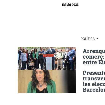
Edició 2933
POLÍTICA
Arrenque
comerç:
entre Ei
Present
transver
les ele
Barcelo