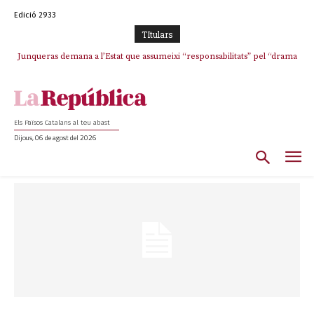
Edició 2933
TItulars
Junqueras demana a l’Estat que assumeixi “responsabilitats” pel “drama
humà” a Ceuta i avança que Catalunya haurà de continuar acollint
menors
Els Països Catalans al teu abast
Dijous, 06 de agost del 2026