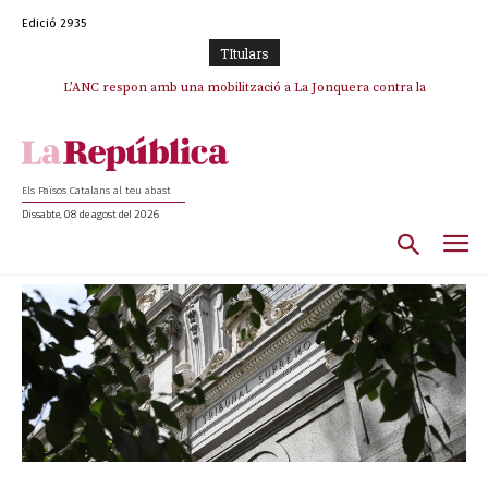
Edició 2935
TItulars
L’ANC respon amb una mobilització a La Jonquera contra la
catalanofòbia i els abusos de la Policia Nacional
Els Països Catalans al teu abast
Dissabte, 08 de agost del 2026