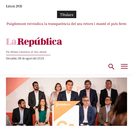
Edició 2935
TItulars
Puigdemont reivindica la transparència del seu retorn i manté el pols ferm
per la plena llibertat dels encausats
Els Països Catalans al teu abast
Dissabte, 08 de agost del 2026