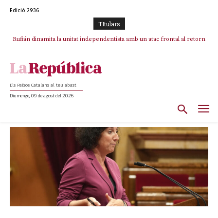
Edició 2936
TItulars
Rufián dinamita la unitat independentista amb un atac frontal al retorn
de Puigdemont
Els Països Catalans al teu abast
Diumenge, 09 de agost del 2026